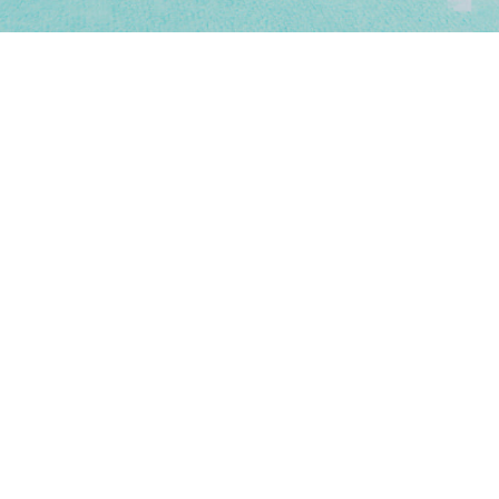
KI und
maschinelles
Lernen