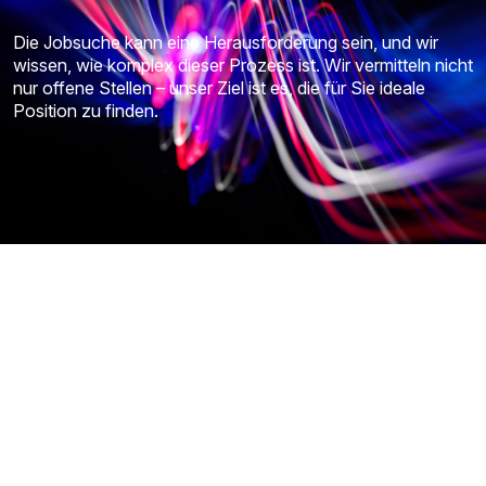
Die Jobsuche kann eine Herausforderung sein, und wir
wissen, wie komplex dieser Prozess ist. Wir vermitteln nicht
nur offene Stellen – unser Ziel ist es, die für Sie ideale
Position zu finden.
Bereit für den nächsten Schritt?
Teilen Sie Ihre Daten mit uns und
reichen Sie Ihren Lebenslauf ein.
Tragen Sie Ihre Informationen ein.
Hängen Sie Ihren Lebenslauf an.