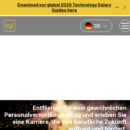
Download our global 2026 Technology Salary
Guides here
DE
Entdecken
Sie Ihr
Potenzial
Entfliehen Sie dem gewöhnlichen
Personalvermittlungsalltag und erleben Sie
eine Karriere, die Ihre berufliche Zukunft
aufbaut und fördert.