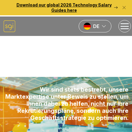
Download our global 2026 Technology Salary
Guides here
DE
Back to previous page
Insights
Wir sind stets bestrebt, unsere
Marktexpertise unter Beweis zu stellen, um
Ihnen dabei zu helfen, nicht nur Ihre
Rekrutierungspläne, sondern auch Ihre
Geschäftsstrategie zu optimieren.