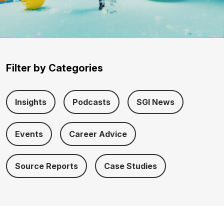
Filter by Categories
Insights
Podcasts
SGI News
Events
Career Advice
Source Reports
Case Studies